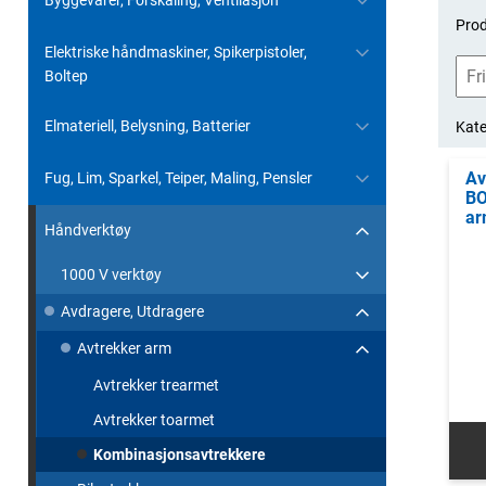
Byggevarer, Forskaling, Ventilasjon
Prod
Elektriske håndmaskiner, Spikerpistoler,
Boltep
Elmateriell, Belysning, Batterier
Kate
Av
Fug, Lim, Sparkel, Teiper, Maling, Pensler
BO
ar
Håndverktøy
1000 V verktøy
Avdragere, Utdragere
Avtrekker arm
Avtrekker trearmet
Avtrekker toarmet
Kombinasjonsavtrekkere