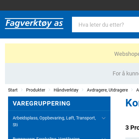
Webshopen 
For å kunn
Start
Produkter
Håndverktøy
Avdragere, Utdragere
A
Ko
VAREGRUPPERING
Arbeidsplass, Oppbevaring, Løft, Transport,
Sti
3 Pr