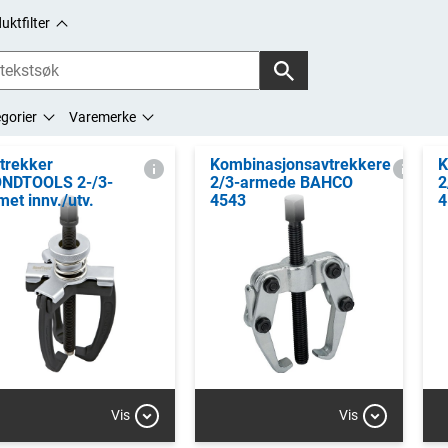
uktfilter
gorier
Varemerke
trekker
Kombinasjonsavtrekkere
K
NDTOOLS 2-/3-
2/3-armede BAHCO
2
met innv./utv.
4543
4
Vis
Vis