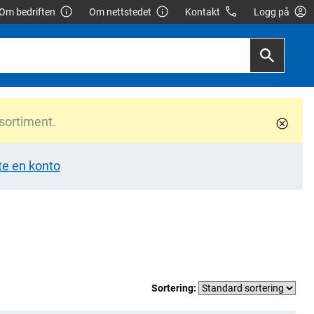
Om bedriften
Om nettstedet
Kontakt
Logg på
 sortiment.
te en konto
Sortering: