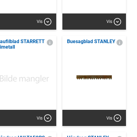
Vis
Vis
aufilblad STARRETT
Buesagblad STANLEY
imetall
Vis
Vis