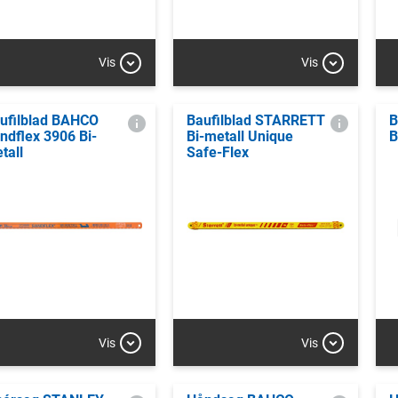
Vis
Vis
ufilblad BAHCO
Baufilblad STARRETT
B
ndflex 3906 Bi-
Bi-metall Unique
B
tall
Safe-Flex
Vis
Vis