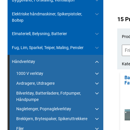
Byggevarer, Forskaling, Ventilasjon
Elektriske håndmaskiner, Spikerpistoler,
15 P
Boltep
Elmateriell, Belysning, Batterier
Prod
Fug, Lim, Sparkel, Teiper, Maling, Pensler
Håndverktøy
Kate
1000 V verktøy
Ba
Fa
Avdragere, Utdragere
Bilverktøy, Batteriladere, Fotpumper,
Håndpumpe
Nagletenger, Popnaglelverktøy
Brekkjern, Brytespaker, Spikeruttrekkere
Filer