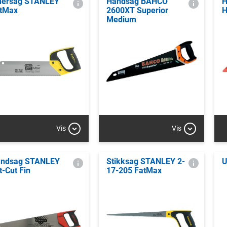
nérsag STANLEY
Håndsag BAHCO
H
tMax
2600XT Superior
Medium
Vis
Vis
ndsag STANLEY
Stikksag STANLEY 2-
U
t-Cut Fin
17-205 FatMax