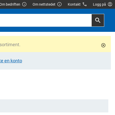
Om bedriften
Om nettstedet
Kontakt
Logg på
 sortiment.
te en konto