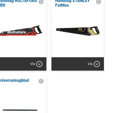
åndsag HULTAFORS
Håndsag STANLEY
HBX
FatMax
Vis
Vis
niversalsagblad