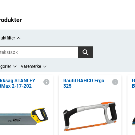
rodukter
uktfilter
gorier
Varemerke
kksag STANLEY
Baufil BAHCO Ergo
B
tMax 2-17-202
325
B