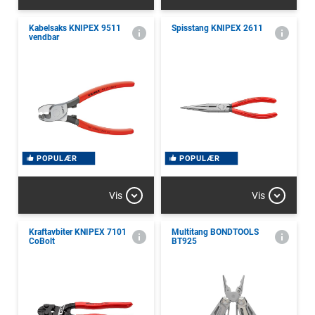
Kabelsaks KNIPEX 9511
Spisstang KNIPEX 2611
vendbar
POPULÆR
POPULÆR
Vis
Vis
Kraftavbiter KNIPEX 7101
Multitang BONDTOOLS
CoBolt
BT925