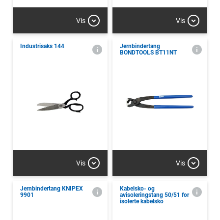
Vis
Vis
Industrisaks 144
Jernbindertang
BONDTOOLS BT11NT
Vis
Vis
Jernbindertang KNIPEX
Kabelsko- og
9901
avisoleringstang 50/51 for
isolerte kabelsko