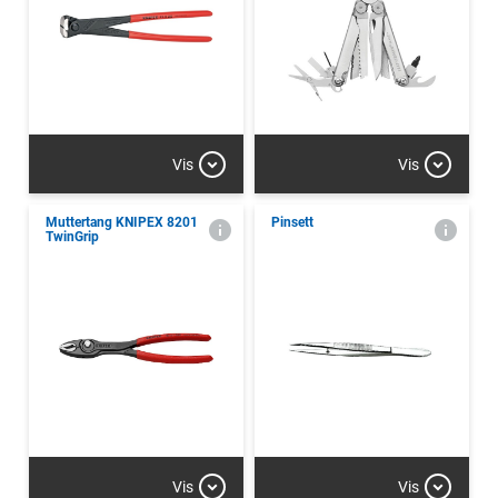
Vis
Vis
Muttertang KNIPEX 8201
Pinsett
TwinGrip
Vis
Vis