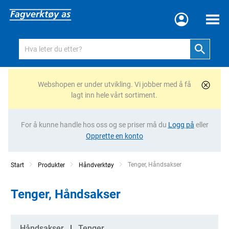
Meny
Webshopen er under utvikling. Vi jobber med å få
lagt inn hele vårt sortiment.
For å kunne handle hos oss og se priser må du
Logg på
eller
Opprette en konto
Current:
Tenger, Håndsakser
Start
Produkter
Håndverktøy
Tenger, Håndsakser
Kategorier
Håndsakser
Tenger