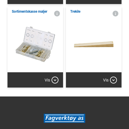
Sortimentskasse maljer
Trekile
Vis
Vis