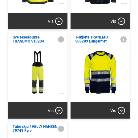
Vis
Vis
Sveiseselebukse
T-skjorte TRANEMO
TRANEMO 513294
508289 Langermet
Vis
Vis
Tube skjerf HELLY HANSEN
79749 Fyre