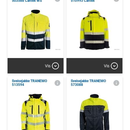
503588 Cantex WS
510993 Cantex
Vis
Vis
Sveisejakke TRANEMO
Sveisejakke TRANEMO
513594
573088