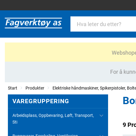
Webshopen 
For å kunn
Start
Produkter
Elektriske håndmaskiner, Spikerpistoler, Bolt
Bo
VAREGRUPPERING
Arbeidsplass, Oppbevaring, Løft, Transport,
Sti
9 Pr