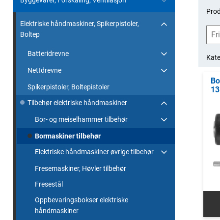
Byggevarer, Forskaling, Ventilasjon
Prod
Elektriske håndmaskiner, Spikerpistoler,
Boltep
Batteridrevne
Kate
Nettdrevne
Bo
Spikerpistoler, Boltepistoler
1
Tilbehør elektriske håndmaskiner
Bor- og meiselhammer tilbehør
Bormaskiner tilbehør
Elektriske håndmaskiner øvrige tilbehør
Fresemaskiner, Høvler tilbehør
Fresestål
Oppbevaringsbokser elektriske
håndmaskiner