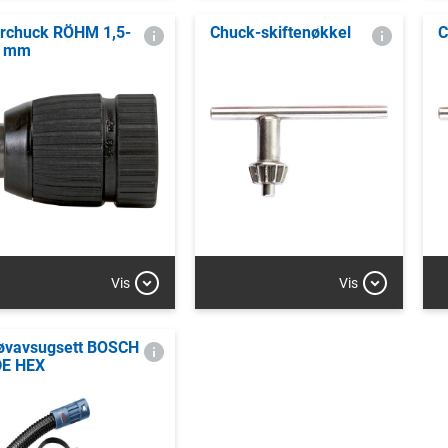
rchuck RÖHM 1,5-
Chuck-skiftenøkkel
C
3 mm
Vis
Vis
øvavsugsett BOSCH
E HEX