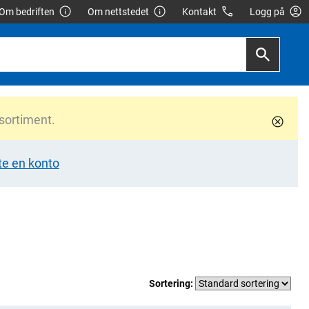
Om bedriften
Om nettstedet
Kontakt
Logg på
 sortiment.
te en konto
Sortering: