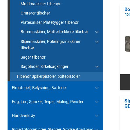
Multimaskiner tilbehør
Bo
Omrører tilbehør
1
Platesakser, Platetygger tilbehør
Boremaskiner, Muttertrekkere tilbehør
Slipemaskiner, Poleringsmaskiner
tilbehør
Sager tilbehør
Sagblader, Sirkelsagklinger
Tilbehør Spikerpistoler, boltepistoler
Elmateriell, Belysning, Batterier
St
Fug, Lim, Sparkel, Teiper, Maling, Pensler
GD
Håndverktøy
Industriforsyninger, Slanger, Smøreutrustning