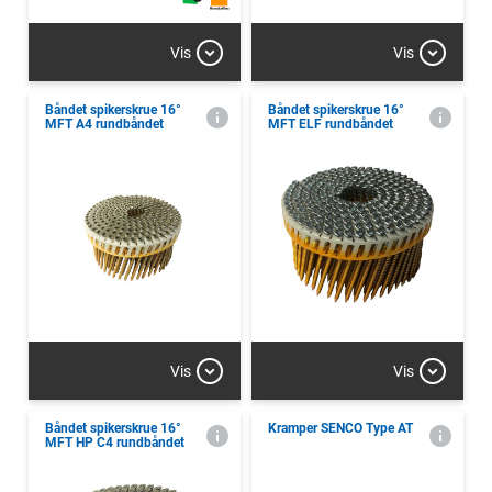
Vis
Vis
Båndet spikerskrue 16°
Båndet spikerskrue 16°
MFT A4 rundbåndet
MFT ELF rundbåndet
Vis
Vis
Båndet spikerskrue 16°
Kramper SENCO Type AT
MFT HP C4 rundbåndet