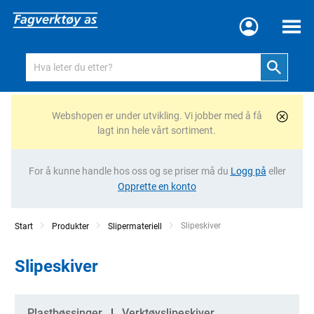
Meny
Webshopen er under utvikling. Vi jobber med å få
lagt inn hele vårt sortiment.
For å kunne handle hos oss og se priser må du
Logg på
eller
Opprette en konto
Current:
Slipeskiver
Start
Produkter
Slipermateriell
Slipeskiver
Kategorier
Plastbøssinger
Verktøyslipeskiver