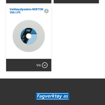
Verktøyslipeskive NORTON
38A LVS
Vis