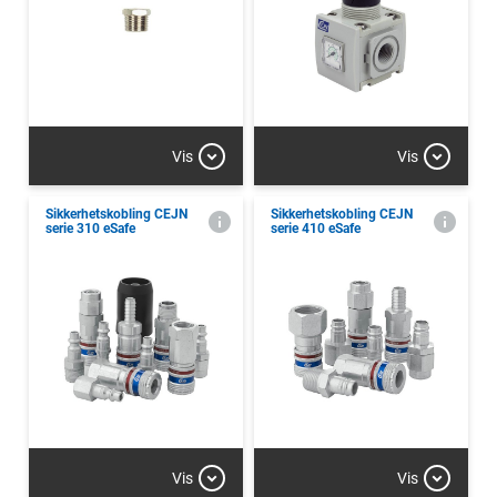
Vis
Vis
Sikkerhetskobling CEJN
Sikkerhetskobling CEJN
serie 310 eSafe
serie 410 eSafe
Vis
Vis