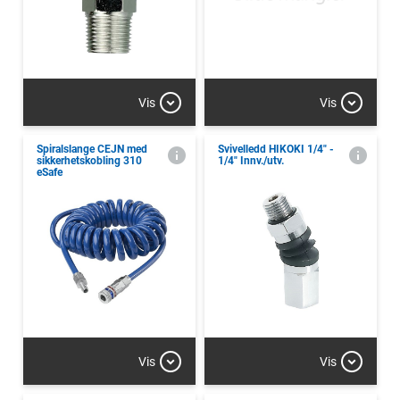
Vis
Vis
Spiralslange CEJN med
Svivelledd HIKOKI 1/4" -
sikkerhetskobling 310
1/4" Innv./utv.
eSafe
Vis
Vis