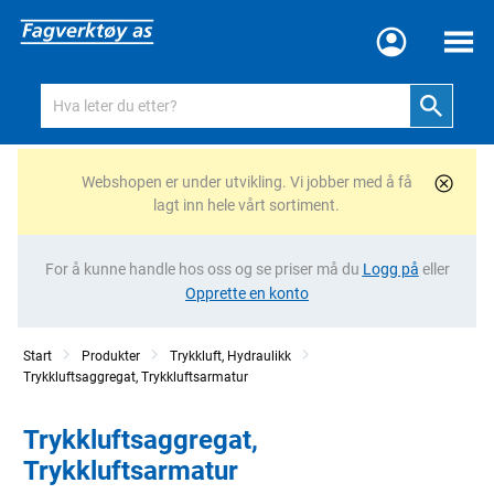
Meny
Webshopen er under utvikling. Vi jobber med å få
lagt inn hele vårt sortiment.
For å kunne handle hos oss og se priser må du
Logg på
eller
Opprette en konto
Start
Produkter
Trykkluft, Hydraulikk
Trykkluftsaggregat, Trykkluftsarmatur
Trykkluftsaggregat,
Trykkluftsarmatur