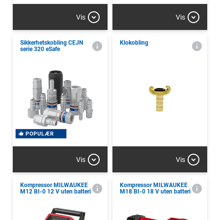
Vis
Vis
Sikkerhetskobling CEJN
Klokobling
serie 320 eSafe
POPULÆR
Vis
Vis
Kompressor MILWAUKEE
Kompressor MILWAUKEE
M12 BI-0 12 V uten batteri
M18 BI-0 18 V uten batteri