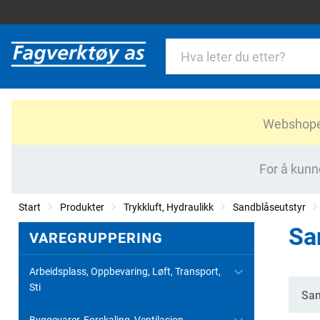
Webshopen 
For å kunn
Start
Produkter
Trykkluft, Hydraulikk
Sandblåseutstyr
Sa
VAREGRUPPERING
Arbeidsplass, Oppbevaring, Løft, Transport,
Sti
Kate
San