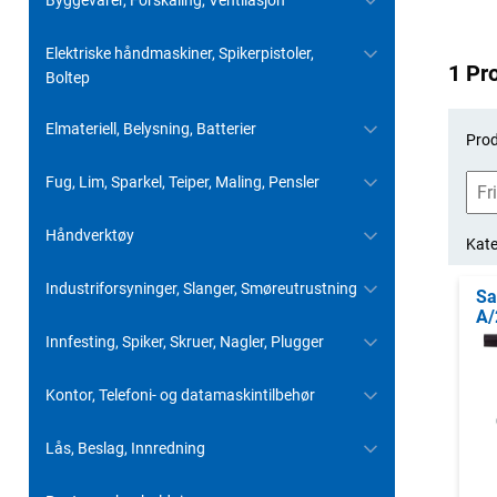
Byggevarer, Forskaling, Ventilasjon
Elektriske håndmaskiner, Spikerpistoler,
1 Pr
Boltep
Elmateriell, Belysning, Batterier
Prod
Fug, Lim, Sparkel, Teiper, Maling, Pensler
Håndverktøy
Kate
Industriforsyninger, Slanger, Smøreutrustning
Sa
A/
Innfesting, Spiker, Skruer, Nagler, Plugger
Kontor, Telefoni- og datamaskintilbehør
Lås, Beslag, Innredning