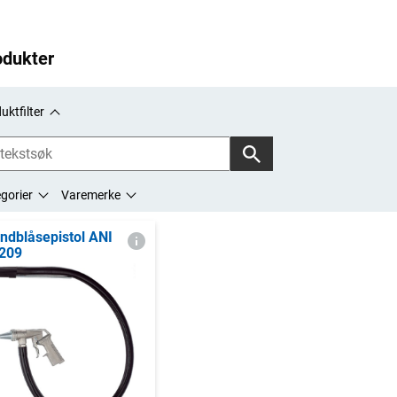
odukter
uktfilter
gorier
Varemerke
ndblåsepistol ANI
209