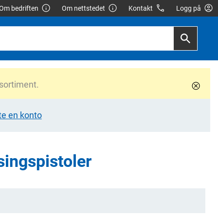
Om bedriften
Om nettstedet
Kontakt
Logg på
 sortiment.
te en konto
ingspistoler