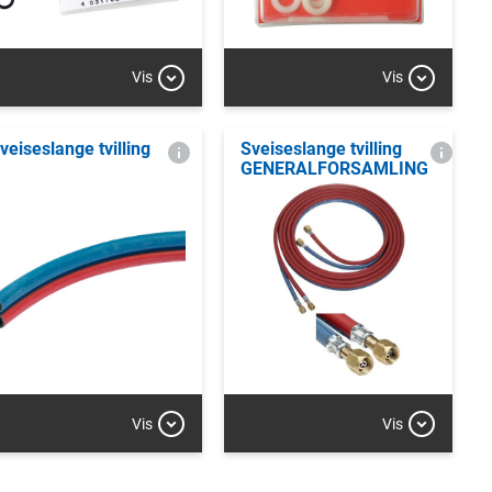
Vis
Vis
veiseslange tvilling
Sveiseslange tvilling
GENERALFORSAMLING
Vis
Vis