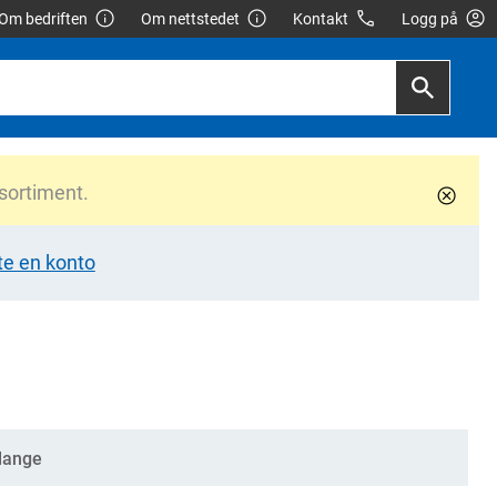
Om bedriften
Om nettstedet
Kontakt
Logg på
 sortiment.
te en konto
lange