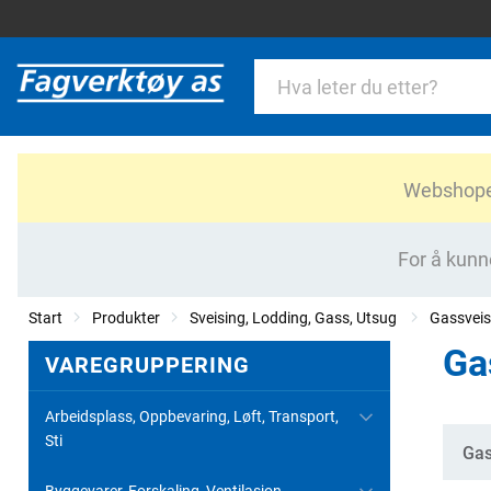
Webshopen 
For å kunn
Start
Produkter
Sveising, Lodding, Gass, Utsug
Gassveis
Ga
VAREGRUPPERING
Arbeidsplass, Oppbevaring, Løft, Transport,
Sti
Kate
Gas