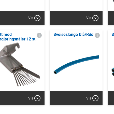
Vis
Vis
tt med
Sveiseslange Blå/Rød
S
ngjøringsnåler 12 st
Vis
Vis