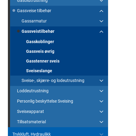
Gasolutrustning
Gassveise tilbehør
Gassarmatur
Gassveistilbehør
Gasskoblinger
Gassveis øvrig
Gasstenner sveis
Sveiseslange
Sveise-, skjære- og lodeutrustning
Loddeutrustning
Personlig beskyttelse Sveising
Sveiseapparat
Tillsatsmaterial
Trykkluft, Hydraulikk