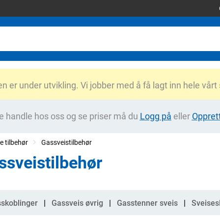
er under utvikling. Vi jobber med å få lagt inn hele vårt
e handle hos oss og se priser må du
Logg på
eller
Oppret
e tilbehør
Gassveistilbehør
ssveistilbehør
gorier
skoblinger
Gassveis øvrig
Gasstenner sveis
Sveises