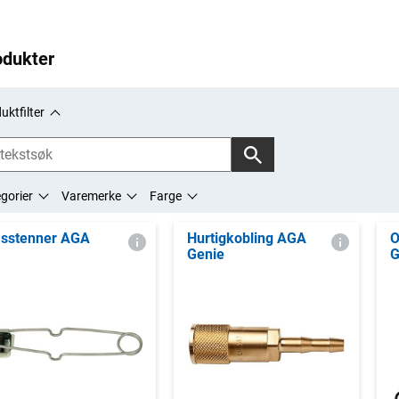
odukter
uktfilter
gorier
Varemerke
Farge
sstenner AGA
Hurtigkobling AGA
O
Genie