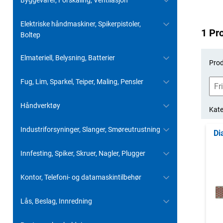
Byggevarer, Forskaling, Ventilasjon
Elektriske håndmaskiner, Spikerpistoler,
1 Pr
Boltep
Elmateriell, Belysning, Batterier
Prod
Fug, Lim, Sparkel, Teiper, Maling, Pensler
Håndverktøy
Kate
Industriforsyninger, Slanger, Smøreutrustning
Di
Innfesting, Spiker, Skruer, Nagler, Plugger
Kontor, Telefoni- og datamaskintilbehør
Lås, Beslag, Innredning