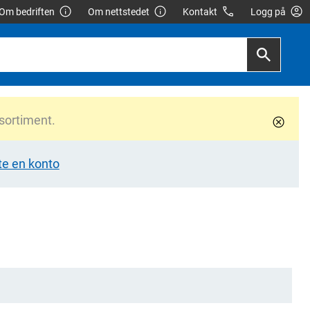
Om bedriften
Om nettstedet
Kontakt
Logg på
 sortiment.
te en konto