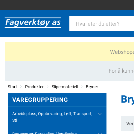
Webshopen 
For å kunn
Start
Produkter
Slipermateriell
Bryner
Br
VAREGRUPPERING
Arbeidsplass, Oppbevaring, Løft, Transport,
Sti
Kate
Ver