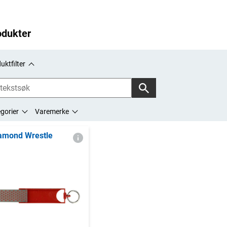
odukter
uktfilter
gorier
Varemerke
amond Wrestle