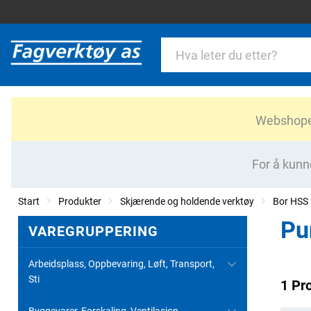
Webshopen 
For å kunn
Start
Produkter
Skjærende og holdende verktøy
Bor HSS
Pu
VAREGRUPPERING
Arbeidsplass, Oppbevaring, Løft, Transport,
Sti
1 Pr