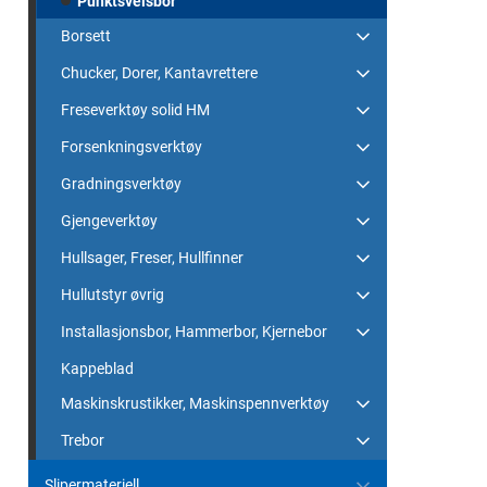
Punktsveisbor
Borsett
Chucker, Dorer, Kantavrettere
Freseverktøy solid HM
Forsenkningsverktøy
Gradningsverktøy
Gjengeverktøy
Hullsager, Freser, Hullfinner
Hullutstyr øvrig
Installasjonsbor, Hammerbor, Kjernebor
Kappeblad
Maskinskrustikker, Maskinspennverktøy
Trebor
Slipermateriell