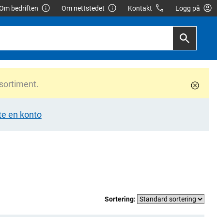
Om bedriften
Om nettstedet
Kontakt
Logg på
 sortiment.
te en konto
Sortering: