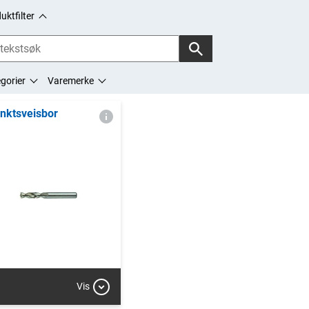
uktfilter
gorier
Varemerke
nktsveisbor
Vis