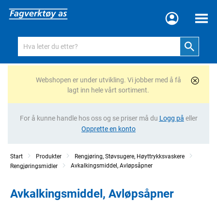
Meny
Webshopen er under utvikling. Vi jobber med å få
lagt inn hele vårt sortiment.
For å kunne handle hos oss og se priser må du
Logg på
eller
Opprette en konto
Start
Produkter
Rengjøring, Støvsugere, Høyttrykksvaskere
Avkalkingsmiddel, Avløpsåpner
Rengjøringsmidler
Avkalkingsmiddel, Avløpsåpner