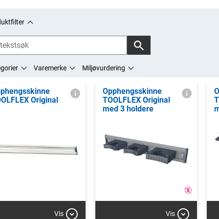
uktfilter
gorier
Varemerke
Miljøvurdering
phengsskinne
Opphengsskinne
O
OLFLEX Original
TOOLFLEX Original
T
med 3 holdere
m
Vis
Vis