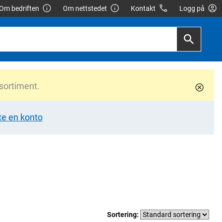
Om bedriften
Om nettstedet
Kontakt
Logg på
 sortiment.
te en konto
Sortering: