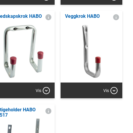
edskapskrok HABO
Veggkrok HABO
Vis
Vis
tigeholder HABO
517