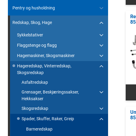
Pentry og husholdning
Re
85
Redskap, Skog, Hage
Sykkelstativer
Flaggstenge og flagg
Hagemaskiner, Skogsmaskiner
Hageredskap, Vinterredskap,
Skogsredskap
Asfaltredskap
Grensager, Beskjæringssakser,
Hekksakser
Skogsredskap
Un
85
Spader, Skuffer, Raker, Greip
Barneredskap