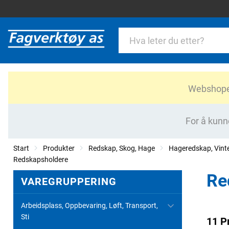
Webshopen 
For å kunn
Start
Produkter
Redskap, Skog, Hage
Hageredskap, Vint
Redskapsholdere
Re
VAREGRUPPERING
Arbeidsplass, Oppbevaring, Løft, Transport,
Sti
11 P