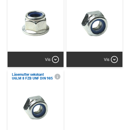
Vis
Vis
Låsemutter sekskant
U6LM 8 FZB UNF DIN 985