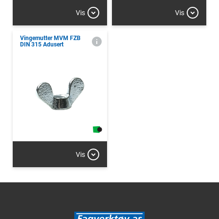
Vis
Vis
Vingemutter MVM FZB
DIN 315 Adusert
Vis