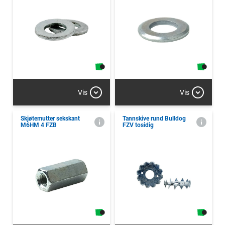
Vis
Vis
Skjøtemutter sekskant
Tannskive rund Bulldog
M6HM 4 FZB
FZV tosidig