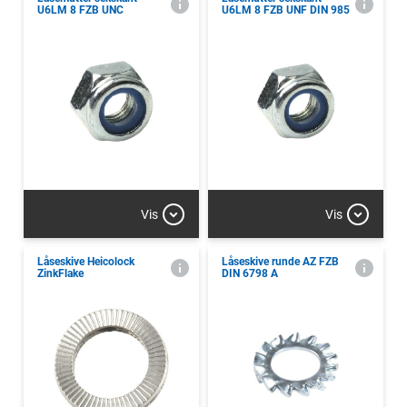
U6LM 8 FZB UNC
U6LM 8 FZB UNF DIN 985
Vis
Vis
Låseskive Heicolock
Låseskive runde AZ FZB
ZinkFlake
DIN 6798 A