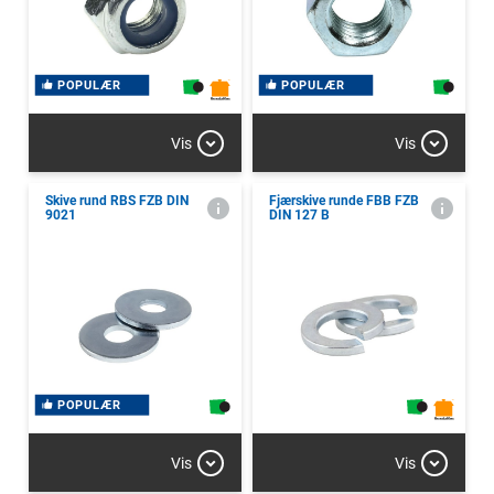
POPULÆR
POPULÆR
Vis
Vis
Skive rund RBS FZB DIN
Fjærskive runde FBB FZB
9021
DIN 127 B
POPULÆR
Vis
Vis