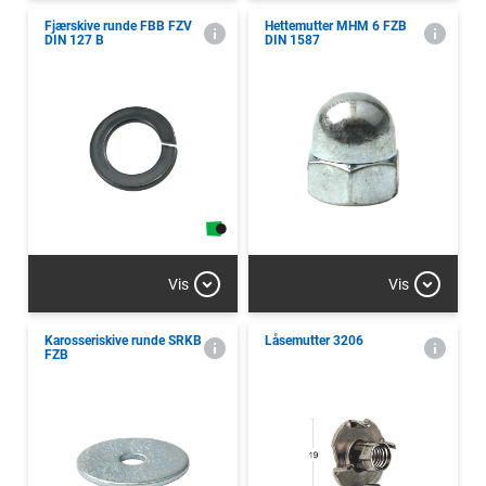
Fjærskive runde FBB FZV
Hettemutter MHM 6 FZB
DIN 127 B
DIN 1587
Vis
Vis
Karosseriskive runde SRKB
Låsemutter 3206
FZB