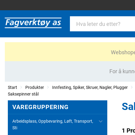
Webshopen 
For å kunn
Start
Produkter
Innfesting, Spiker, Skruer, Nagler, Plugger
Saksepinner stål
Sa
VAREGRUPPERING
Arbeidsplass, Oppbevaring, Løft, Transport,
Sti
1 Pr