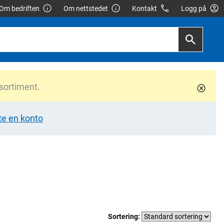
Om bedriften
Om nettstedet
Kontakt
Logg på
 sortiment.
te en konto
Sortering: