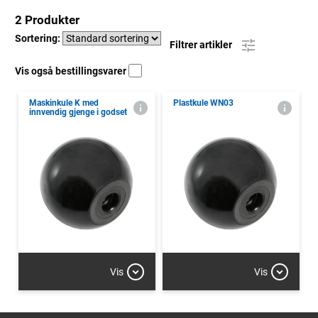
2 Produkter
Sortering:
Filtrer artikler
Vis også bestillingsvarer
Maskinkule K med
Plastkule WN03
innvendig gjenge i godset
Vis
Vis