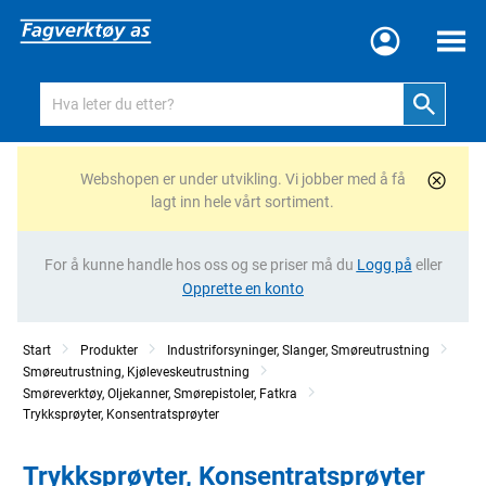
Meny
Webshopen er under utvikling. Vi jobber med å få
lagt inn hele vårt sortiment.
For å kunne handle hos oss og se priser må du
Logg på
eller
Opprette en konto
Start
Produkter
Industriforsyninger, Slanger, Smøreutrustning
Smøreutrustning, Kjøleveskeutrustning
Smøreverktøy, Oljekanner, Smørepistoler, Fatkra
Trykksprøyter, Konsentratsprøyter
Trykksprøyter, Konsentratsprøyter