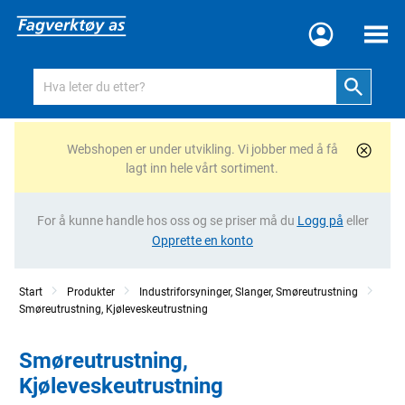
Meny
Webshopen er under utvikling. Vi jobber med å få
lagt inn hele vårt sortiment.
For å kunne handle hos oss og se priser må du
Logg på
eller
Opprette en konto
Start
Produkter
Industriforsyninger, Slanger, Smøreutrustning
Smøreutrustning, Kjøleveskeutrustning
Smøreutrustning,
Kjøleveskeutrustning