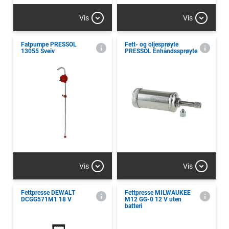
Vis
Vis
Fatpumpe PRESSOL
Fett- og oljesprøyte
13055 Sveiv
PRESSOL Enhåndssprøyte
Vis
Vis
Fettpresse DEWALT
Fettpresse MILWAUKEE
DCGG571M1 18 V
M12 GG-0 12 V uten
batteri