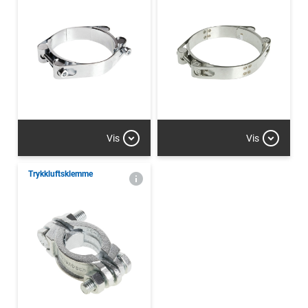
Vis
Vis
Trykkluftsklemme