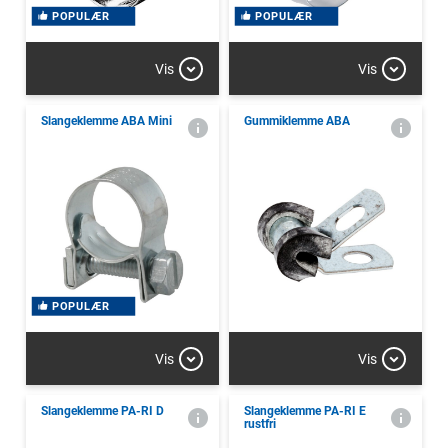
POPULÆR
POPULÆR
Vis
Vis
Slangeklemme ABA Mini
Gummiklemme ABA
POPULÆR
Vis
Vis
Slangeklemme PA-RI D
Slangeklemme PA-RI E
rustfri