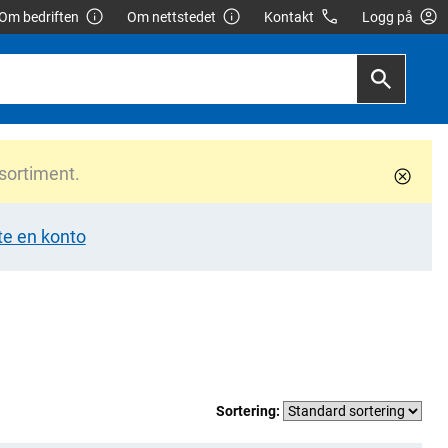
Om bedriften
Om nettstedet
Kontakt
Logg på
 sortiment.
te en konto
Sortering: