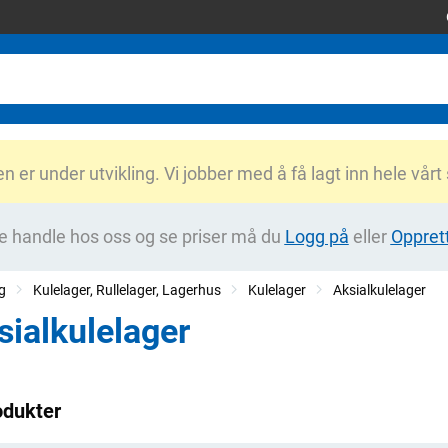
er under utvikling. Vi jobber med å få lagt inn hele vårt
e handle hos oss og se priser må du
Logg på
eller
Oppret
g
Kulelager, Rullelager, Lagerhus
Kulelager
Aksialkulelager
sialkulelager
odukter