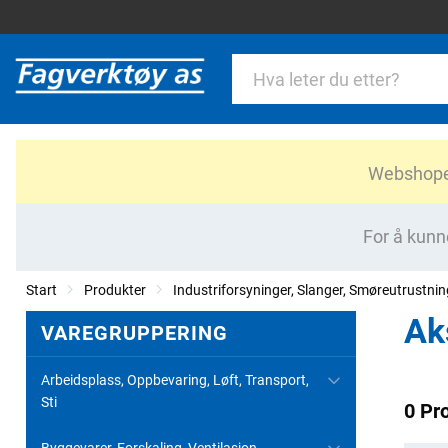
Webshopen 
For å kunn
Start
Produkter
Industriforsyninger, Slanger, Smøreutrustnin
Ak
VAREGRUPPERING
Arbeidsplass, Oppbevaring, Løft, Transport,
Sti
0 Pr