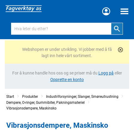
Meny
Webshopen er under utvikling. Vi jobber med å få
lagt inn hele vårt sortiment.
For å kunne handle hos oss og se priser må du
Logg på
eller
Opprette en konto
Start
Produkter
Industriforsyninger, Slanger, Smøreutrustning
Dempere, O-ringer, Gummibiter, Pakningsmateriel
Vibrasjonsdempere, Maskinsko
Vibrasjonsdempere, Maskinsko