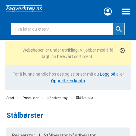
Meny
Webshopen er under utvikling. Vi jobber med å få
lagt inn hele vårt sortiment.
For å kunne handle hos oss og se priser må du
Logg på
eller
Opprette en konto
Stålbørster
Start
Produkter
Håndverktøy
Stålbørster
Kategorier
Rørbørster
Stålbørster håndbørster