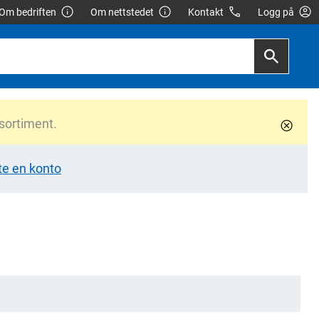
Om bedriften
Om nettstedet
Kontakt
Logg på
 sortiment.
te en konto