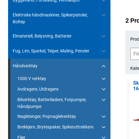
Byggevarer, Forskaling, Ventilasjon
Elektriske håndmaskiner, Spikerpistoler,
2 Pr
Boltep
Elmateriell, Belysning, Batterier
Prod
Fug, Lim, Sparkel, Teiper, Maling, Pensler
Håndverktøy
Kate
1000 V verktøy
Sk
16
Avdragere, Utdragere
Bilverktøy, Batteriladere, Fotpumper,
Håndpumpe
Nagletenger, Popnaglelverktøy
Brekkjern, Brytespaker, Spikeruttrekkere
Filer