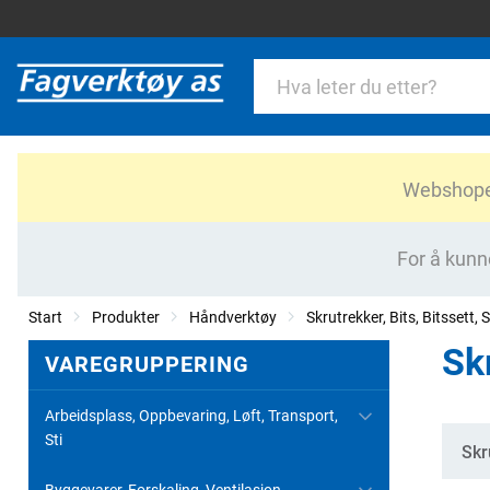
Webshopen 
For å kunn
Start
Produkter
Håndverktøy
Skrutrekker, Bits, Bitssett, S
Sk
VAREGRUPPERING
Arbeidsplass, Oppbevaring, Løft, Transport,
Sti
Kate
Skr