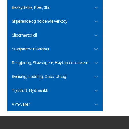
Beskyttelse, Klær, Sko
Skjærende og holdende verktøy
Slipermateriell
Stasjonære maskiner
Rengjøring, Støvsugere, Høyttrykksvaskere
Sveising, Lodding, Gass, Utsug
Trykkluft, Hydraulikk
VVS-varer