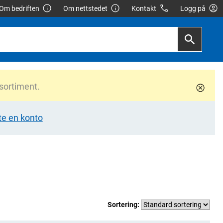
Om bedriften
Om nettstedet
Kontakt
Logg på
 sortiment.
te en konto
Sortering: