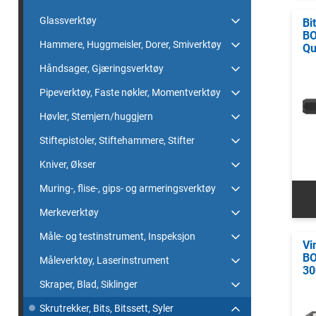
Glassverktøy
Bi
BO
Hammere, Huggmeisler, Dorer, Smiverktøy
Qu
Håndsager, Gjæringsverktøy
Pipeverktøy, Faste nøkler, Momentverktøy
Høvler, Stemjern/huggjern
Stiftepistoler, Stiftehammere, Stifter
Kniver, Økser
Muring-, flise-, gips- og armeringsverktøy
Merkeverktøy
Måle- og testinstrument, Inspeksjon
Vi
BO
Måleverktøy, Laserinstrument
30
Skraper, Blad, Siklinger
Skrutrekker, Bits, Bitssett, Syler