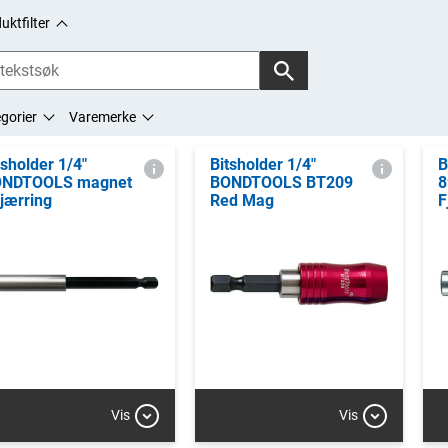
uktfilter
gorier
Varemerke
tsholder 1/4"
Bitsholder 1/4"
B
NDTOOLS magnet
BONDTOOLS BT209
8
fjærring
Red Mag
F
Vis
Vis