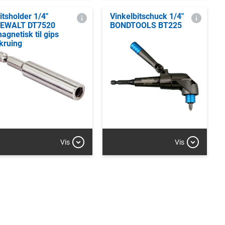
itsholder 1/4"
Vinkelbitschuck 1/4"
EWALT DT7520
BONDTOOLS BT225
agnetisk til gips
kruing
Vis
Vis