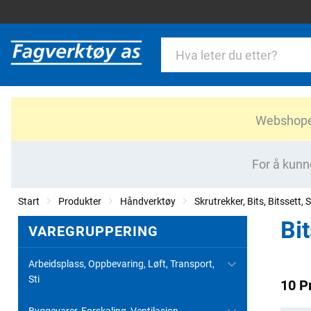
Webshopen 
For å kunn
Start
Produkter
Håndverktøy
Skrutrekker, Bits, Bitssett, S
Bi
VAREGRUPPERING
Arbeidsplass, Oppbevaring, Løft, Transport,
Sti
10 P