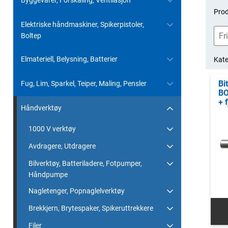
Byggevarer, Forskaling, Ventilasjon
Prod
Elektriske håndmaskiner, Spikerpistoler,
Boltep
Elmateriell, Belysning, Batterier
Kate
Bi
Fug, Lim, Sparkel, Teiper, Maling, Pensler
BO
+ 
Håndverktøy
1000 V verktøy
Avdragere, Utdragere
Bilverktøy, Batteriladere, Fotpumper,
Håndpumpe
Nagletenger, Popnaglelverktøy
Brekkjern, Brytespaker, Spikeruttrekkere
Filer