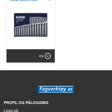
Vis
PROFIL OG PÅLOGGING
Logg på