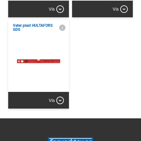
Vis
Vis
Vater plast HULTAFORS
GDS
Vis