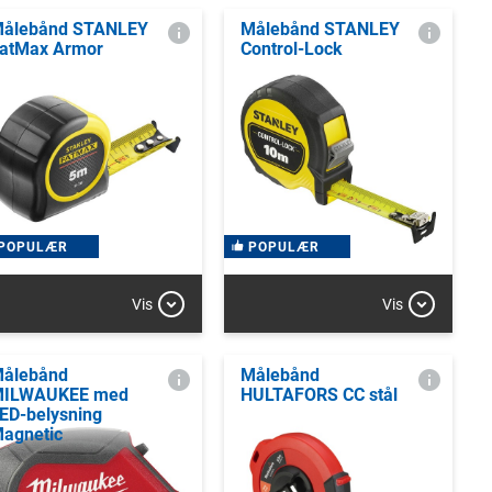
ålebånd STANLEY
Målebånd STANLEY
atMax Armor
Control-Lock
POPULÆR
POPULÆR
Vis
Vis
ålebånd
Målebånd
ILWAUKEE med
HULTAFORS CC stål
ED-belysning
agnetic