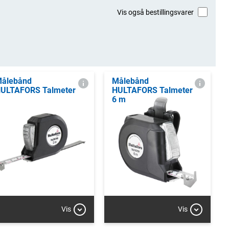
Vis også bestillingsvarer
ålebånd
Målebånd
ULTAFORS Talmeter
HULTAFORS Talmeter
6 m
Vis
Vis