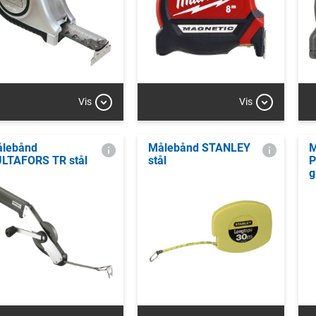
Vis
Vis
lebånd
Målebånd STANLEY
M
LTAFORS TR stål
stål
P
g