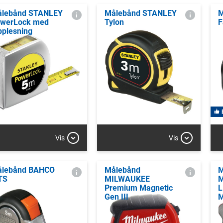
lebånd STANLEY
Målebånd STANLEY
M
werLock med
Tylon
F
pplesning
Vis
Vis
lebånd BAHCO
Målebånd
M
TS
MILWAUKEE
M
Premium Magnetic
L
Gen III
M