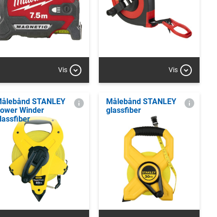
Vis
Vis
ålebånd STANLEY
Målebånd STANLEY
ower Winder
glassfiber
lassfiber