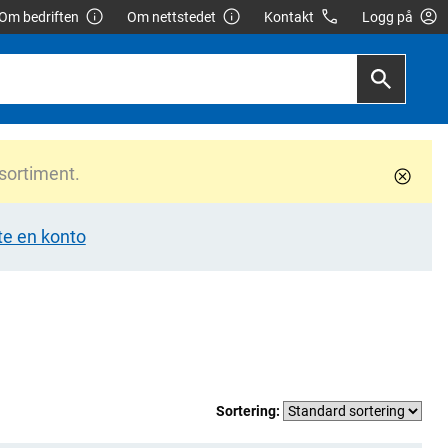
Om bedriften
Om nettstedet
Kontakt
Logg på
 sortiment.
te en konto
Sortering: