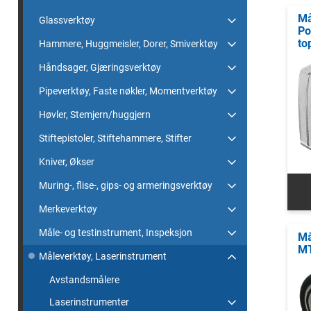
Må
Glassverktøy
Po
to
Hammere, Huggmeisler, Dorer, Smiverktøy
Håndsager, Gjæringsverktøy
Pipeverktøy, Faste nøkler, Momentverktøy
Høvler, Stemjern/huggjern
Stiftepistoler, Stiftehammere, Stifter
Kniver, Økser
Muring-, flise-, gips- og armeringsverktøy
Merkeverktøy
Måle- og testinstrument, Inspeksjon
Må
M
Måleverktøy, Laserinstrument
Avstandsmålere
Laserinstrumenter