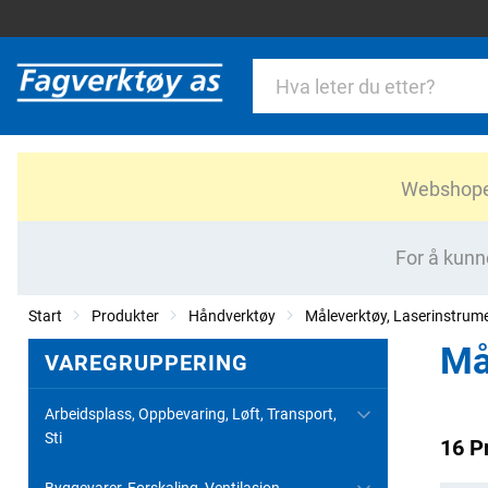
Webshopen 
For å kunn
Start
Produkter
Håndverktøy
Måleverktøy, Laserinstrum
Må
VAREGRUPPERING
Arbeidsplass, Oppbevaring, Løft, Transport,
Sti
16 P