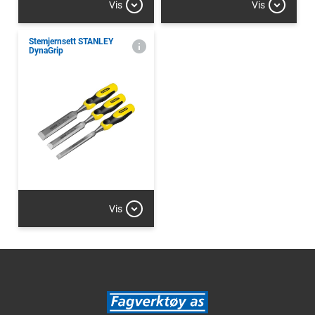
Vis
Vis
Stemjernsett STANLEY
DynaGrip
Vis