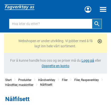
Meny
Webshopen er under utvikling. Vi jobber med å få
lagt inn hele vårt sortiment.
For å kunne handle hos oss og se priser må du
Logg på
eller
Opprette en konto
Start
Produkter
Håndverktøy
Filer
Filer, Raspeverktøy
Nålfilsett
Håndfiler, maskinfiler
Nålfilsett