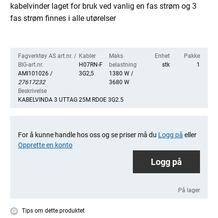
kabelvinder laget for bruk ved vanlig en fas strøm og 3
fas strøm finnes i alle utørelser
Fagverktøy AS art.nr. /
Kabler
Maks
Enhet
Pakke
BIG-art.nr.
H07RN-F
belastning
stk
1
AMI101026 /
3G2,5
1380 W /
27617232
3680 W
Beskrivelse
KABELVINDA 3 UTTAG 25M RDOE 3G2.5
For å kunne handle hos oss og se priser må du
Logg på
eller
Opprette en konto
Logg på
På lager
Tips om dette produktet