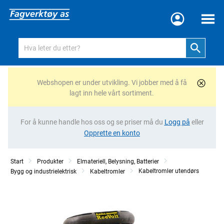
Meny
Webshopen er under utvikling. Vi jobber med å få
lagt inn hele vårt sortiment.
For å kunne handle hos oss og se priser må du
Logg på
eller
Opprette en konto
Start
Produkter
Elmateriell, Belysning, Batterier
Kabeltromler utendørs
Bygg og industrielektrisk
Kabeltromler