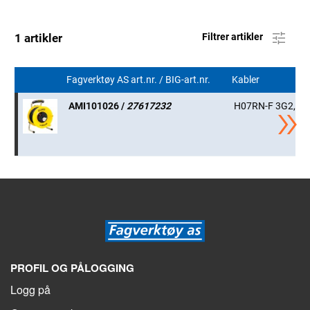
1 artikler
Filtrer artikler
Fagverktøy AS art.nr. / BIG-art.nr.
Kabler
AMI101026 /
27617232
H07RN-F 3G2,5
PROFIL OG PÅLOGGING
Logg på