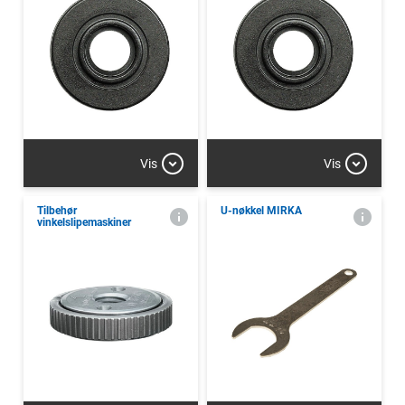
Vis
Vis
Tilbehør
U-nøkkel MIRKA
vinkelslipemaskiner