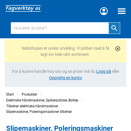
Meny
Webshopen er under utvikling. Vi jobber med å få
lagt inn hele vårt sortiment.
For å kunne handle hos oss og se priser må du
Logg på
eller
Opprette en konto
Start
Produkter
Elektriske håndmaskiner, Spikerpistoler, Boltep
Tilbehør elektriske håndmaskiner
Slipemaskiner, Poleringsmaskiner tilbehør
Slipemaskiner, Poleringsmaskiner