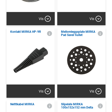
Vis
Vis
Kontakt MIRKA HP-9R
Mellomleggsplate MIRKA
Pad Saver hullet
Vis
Vis
Netttkabel MIRKA
Slipelate MIRKA
100x152x152 mm Delta