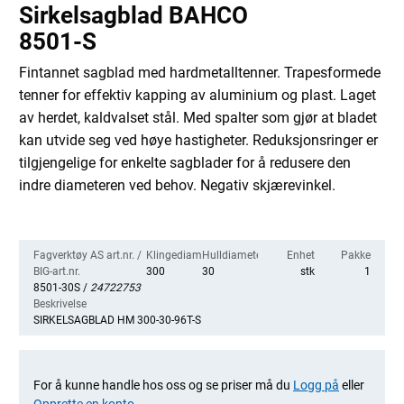
Sirkelsagblad BAHCO
8501-S
Fintannet sagblad med hardmetalltenner. Trapesformede
tenner for effektiv kapping av aluminium og plast. Laget
av herdet, kaldvalset stål. Med spalter som gjør at bladet
kan utvide seg ved høye hastigheter. Reduksjonsringer er
tilgjengelige for enkelte sagblader for å redusere den
indre diameteren ved behov. Negativ skjærevinkel.
Fagverktøy AS art.nr. /
Klingediameter
Hulldiameter
Enhet
Pakke
BIG-art.nr.
300
30
stk
1
8501-30S /
24722753
Beskrivelse
SIRKELSAGBLAD HM 300-30-96T-S
For å kunne handle hos oss og se priser må du
Logg på
eller
Opprette en konto