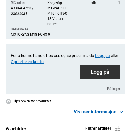
BIG-art.nr.
Kedjesåg
stk
1
4933464723 /
MILWAUKEE
32635021
M18 FCHS-0
18 V utan
batteri
Beskrivelse
MOTORSAG M18 FCHS-0
For å kunne handle hos oss og se priser må du
Logg på
eller
Opprette en konto
Logg på
På lager
Tips om dette produktet
Vis mer informasjon
6 artikler
Filtrer artikler