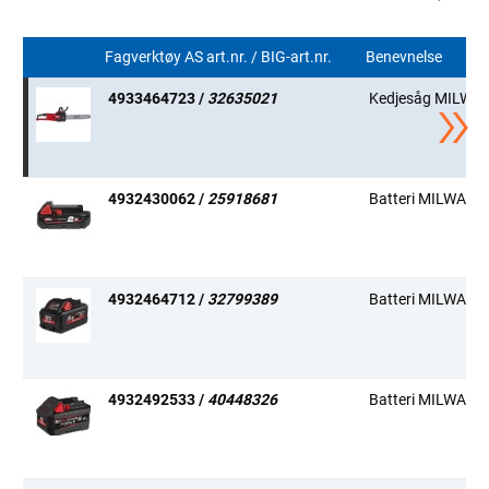
Fagverktøy AS art.nr. / BIG-art.nr.
Benevnelse
4933464723 /
32635021
Kedjesåg MILWAU
4932430062 /
25918681
Batteri MILWAUKE
4932464712 /
32799389
Batteri MILWAUKE
4932492533 /
40448326
Batteri MILWAUKE