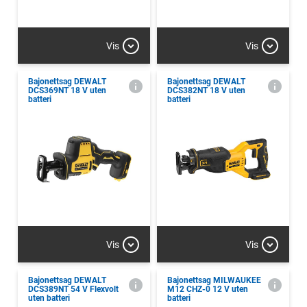
Vis
Vis
Bajonettsag DEWALT
Bajonettsag DEWALT
DCS369NT 18 V uten
DCS382NT 18 V uten
batteri
batteri
Vis
Vis
Bajonettsag DEWALT
Bajonettsag MILWAUKEE
DCS389NT 54 V Flexvolt
M12 CHZ-0 12 V uten
uten batteri
batteri