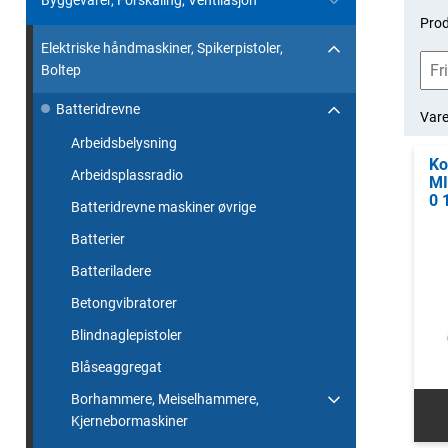
Byggevarer, Forskaling, Ventilasjon
Prod
Elektriske håndmaskiner, Spikerpistoler,
Boltep
Batteridrevne
Var
Arbeidsbelysning
Ko
Arbeidsplassradio
MI
0 
Batteridrevne maskiner øvrige
Batterier
Batteriladere
Betongvibratorer
Blindnaglepistoler
Blåseaggregat
Borhammere, Meiselhammere,
Kjernebormaskiner