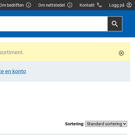
Om bedriften
Om nettstedet
Kontakt
Logg på
 sortiment.
te en konto
Sortering: