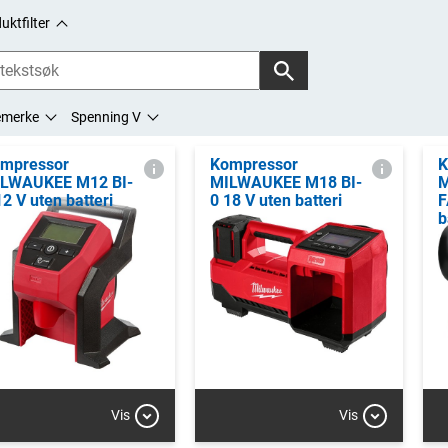
uktfilter
emerke
Spenning V
mpressor
Kompressor
K
LWAUKEE M12 BI-
MILWAUKEE M18 BI-
M
12 V uten batteri
0 18 V uten batteri
F
b
Vis
Vis