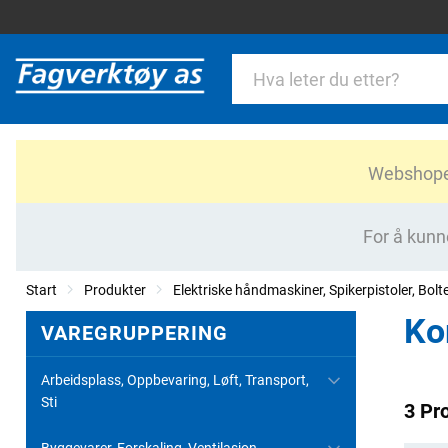
Webshopen 
For å kunn
Start
Produkter
Elektriske håndmaskiner, Spikerpistoler, Bolt
Ko
VAREGRUPPERING
Arbeidsplass, Oppbevaring, Løft, Transport,
Sti
3 Pr