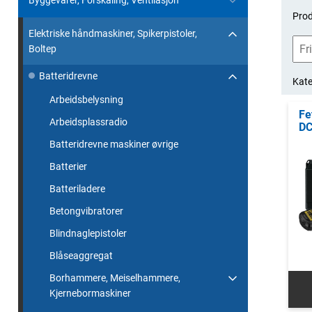
Byggevarer, Forskaling, Ventilasjon
Prod
Elektriske håndmaskiner, Spikerpistoler,
Boltep
Batteridrevne
Kate
Arbeidsbelysning
Fe
Arbeidsplassradio
DC
Batteridrevne maskiner øvrige
Batterier
Batteriladere
Betongvibratorer
Blindnaglepistoler
Blåseaggregat
Borhammere, Meiselhammere,
Kjernebormaskiner