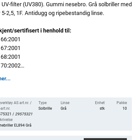
UV-filter (UV380). Gummi nesebro. Grå solbriller med
er 5-2,5, 1F. Antidugg og ripebestandig linse.
jent/sertifisert i henhold til:
166:2001
167:2001
168:2001
170:2002
172:1994+A2:2001
er...
verktøy AS art.nr. /
Type
Linse
Enhet
Pakke
art.nr.
Solbrille
Grå
stk
10
575321 /
29575321
krivelse
nebriller EL894 Grå