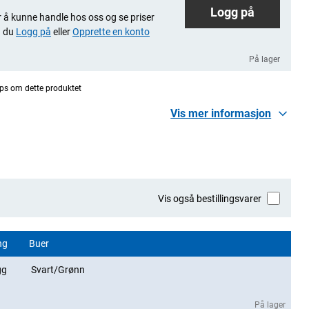
Logg på
 å kunne handle hos oss og se priser
 du
Logg på
eller
Opprette en konto
På lager
ps om dette produktet
Vis mer informasjon
Vis også bestillingsvarer
ng
Buer
gg
Svart/Grønn
På lager