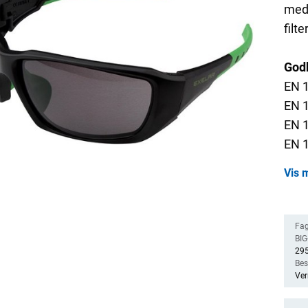
med 
filt
Godk
EN 
EN 
EN 
EN 
EN 
Vis m
Fag
BIG-
29
Bes
Ver