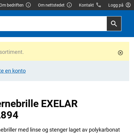
Om bedriften
Om nettstedet
Kontakt
Logg på
 sortiment.
te en konto
rnebrille EXELAR
L894
ebriller med linse og stenger laget av polykarbonat