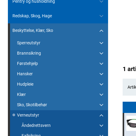
Pentry og husholdning
Redskap, Skog, Hage
Beskyttelse, Klær, Sko
Sperreutstyr
Brannsikring
Førstehjelp
1 art
Hansker
Hudpleie
Artik
Klær
Sko, Skotilbehør
Verneutstyr
Åndedrettsvern
Fallsikring