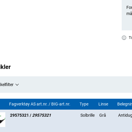
For
må
Ti
ikler
kelfilter
Fagverktøy AS art.nr. / BIG-art.nr.
Type
Linse
Belegni
29575321 /
29575321
Solbrille
Grå
Antidu