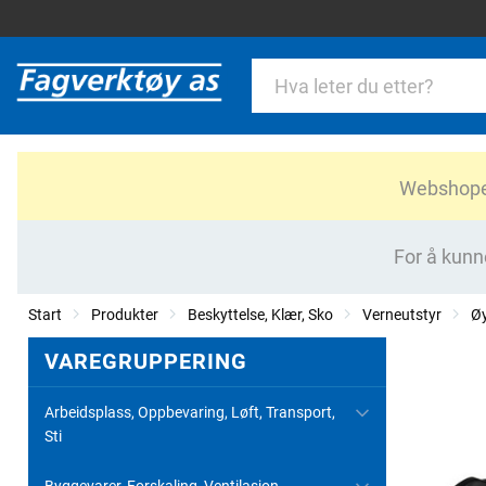
Webshopen 
For å kunn
Start
Produkter
Beskyttelse, Klær, Sko
Verneutstyr
Øy
VAREGRUPPERING
Arbeidsplass, Oppbevaring, Løft, Transport,
Sti