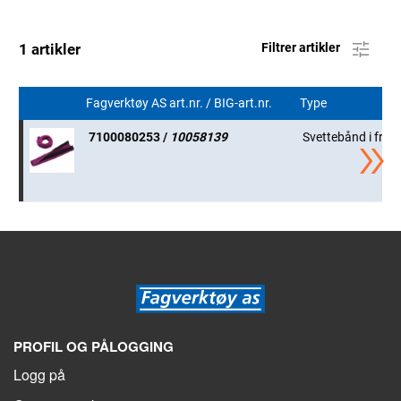
1 artikler
Filtrer artikler
Fagverktøy AS art.nr. / BIG-art.nr.
Type
7100080253 /
10058139
Svettebånd i frot
PROFIL OG PÅLOGGING
Logg på