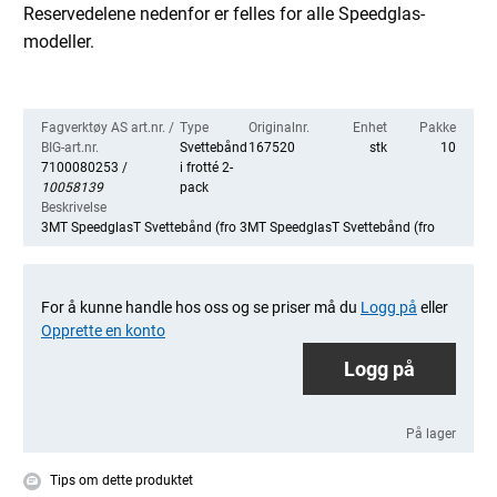
Reservedelene nedenfor er felles for alle Speedglas-
modeller.
Fagverktøy AS art.nr. /
Type
Originalnr.
Enhet
Pakke
BIG-art.nr.
Svettebånd
167520
stk
10
7100080253 /
i frotté 2-
10058139
pack
Beskrivelse
3MT SpeedglasT Svettebånd (fro 3MT SpeedglasT Svettebånd (fro
For å kunne handle hos oss og se priser må du
Logg på
eller
Opprette en konto
Logg på
På lager
Tips om dette produktet