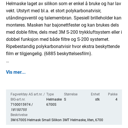
Helmaske laget av silikon som er enkel å bruke og har lav
vekt. Utstyrt med bl.a. et stort polykarbonatvisir,
utåndingsventil og talemembran. Spesiell brilleholder kan
monteres. Masken har bajonettfester og kan brukes dels
med doble filtre, dels med 3M S-200 trykkluftsystem eller i
dobbel funksjon med både filtre og S-200 systemet.
Ripebestandig polykarbonatvisir hvor ekstra beskyttende
film er tilgjengelig. (6885 beskyttelsesfilm).
Godkjent/sertifisert i henhold til:
Vis mer...
EN 136
Fagverktøy AS art.nr. /
Type
Størrelse
Enhet
Pakke
BIG-art.nr.
Helmaske
S
stk
4
7100015974 /
6700S
18150755
Beskrivelse
3M 6700S Helmask Small Silikon 3MT Helmaske, liten, 6700