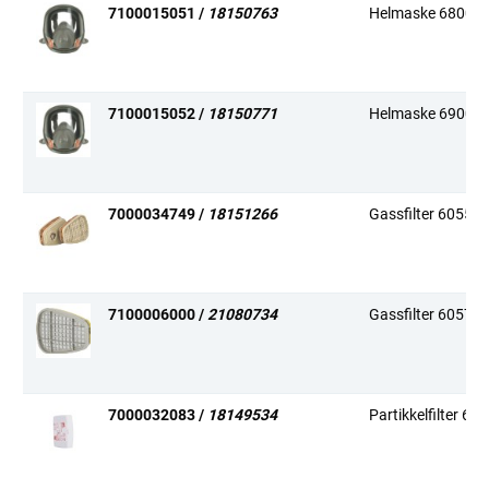
7100015051 /
18150763
Helmaske 6800S
7100015052 /
18150771
Helmaske 6900S
7000034749 /
18151266
Gassfilter 6055 
7100006000 /
21080734
Gassfilter 6057 
7000032083 /
18149534
Partikkelfilter 60