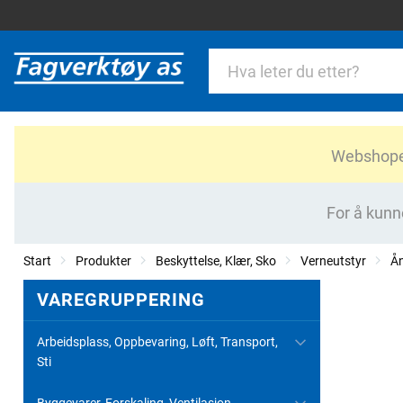
Webshopen 
For å kunn
Start
Produkter
Beskyttelse, Klær, Sko
Verneutstyr
Ån
VAREGRUPPERING
Arbeidsplass, Oppbevaring, Løft, Transport,
Sti