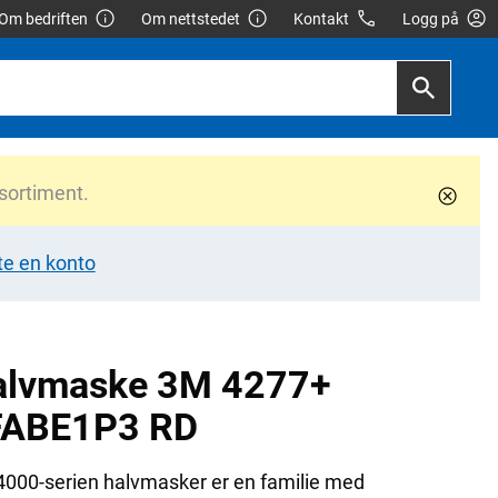
Om bedriften
Om nettstedet
Kontakt
Logg på
 sortiment.
te en konto
alvmaske 3M 4277+
FABE1P3 RD
000-serien halvmasker er en familie med