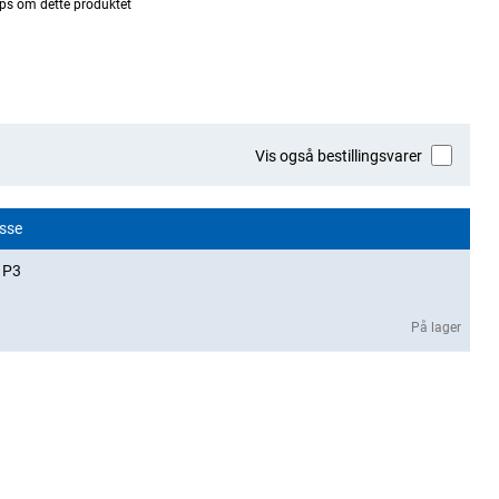
ps om dette produktet
Vis også bestillingsvarer
asse
1P3
På lager