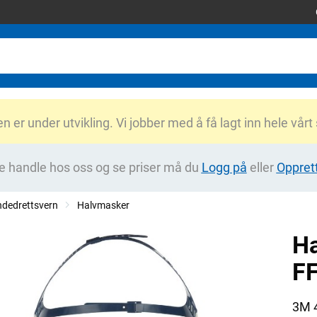
er under utvikling. Vi jobber med å få lagt inn hele vårt
e handle hos oss og se priser må du
Logg på
eller
Oppret
dedrettsvern
Halvmasker
H
F
3M 4