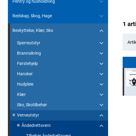
Pentry og husholdning
Redskap, Skog, Hage
1 art
Beskyttelse, Klær, Sko
Artik
Sperreutstyr
Brannsikring
Førstehjelp
Hansker
Hudpleie
Klær
Sko, Skotilbehør
Verneutstyr
Åndedrettsvern
Tilbehør åndedrettsvern