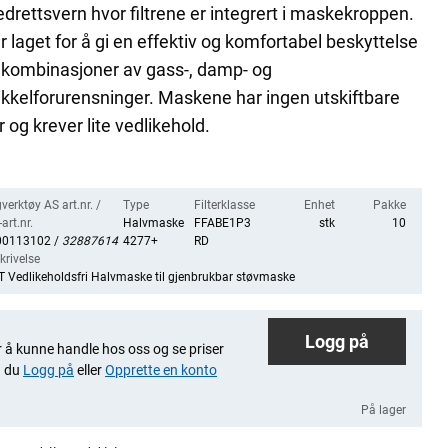
drettsvern hvor filtrene er integrert i maskekroppen.
r laget for å gi en effektiv og komfortabel beskyttelse
kombinasjoner av gass-, damp- og
ikkelforurensninger. Maskene har ingen utskiftbare
r og krever lite vedlikehold.
verktøy AS art.nr. /
Type
Filterklasse
Enhet
Pakke
art.nr.
Halvmaske
FFABE1P3
stk
10
00113102 /
32887614
4277+
RD
krivelse
 Vedlikeholdsfri Halvmaske til gjenbrukbar støvmaske
Logg på
 å kunne handle hos oss og se priser
 du
Logg på
eller
Opprette en konto
På lager