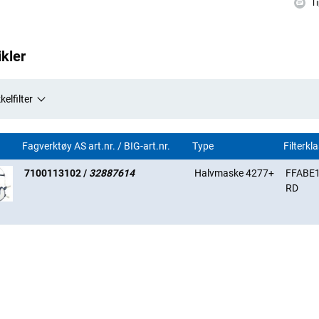
Ti
ikler
kelfilter
Fagverktøy AS art.nr. / BIG-art.nr.
Type
Filterkl
7100113102 /
32887614
Halvmaske 4277+
FFABE
RD