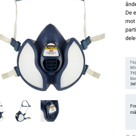
ånde
De e
mot 
part
dele
Fag
BIG-
71
Bes
3MT
For
må