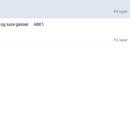
På lager
 og sure gasser
ABE1
På lager