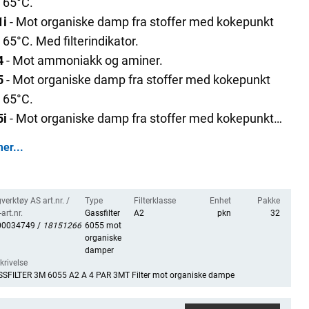
 65°C.
1i
- Mot organiske damp fra stoffer med kokepunkt
 65°C. Med filterindikator.
4
- Mot ammoniakk og aminer.
5
- Mot organiske damp fra stoffer med kokepunkt
 65°C.
5i
- Mot organiske damp fra stoffer med kokepunkt
 65°C. Med filterindikator.
er...
7
- Mot organiske damp med kokepunkt over 65°C og
aniske og sure gasser.
9
- Mot organiske damp med kokepunkt over 65°C
verktøy AS art.nr. /
Type
Filterklasse
Enhet
Pakke
 uorganiske og sure gasser og ammoniakk.
art.nr.
Gassfilter
A2
pkn
32
00034749 /
18151266
6055 mot
5
- Mot organiske damp fra stoffer med kokepunkt
organiske
damper
 65°C / Formaldehyd.
krivelse
6
- Mot damp og partikler av metallisk kvikksølv, klor
SFILTER 3M 6055 A2 A 4 PAR 3MT Filter mot organiske dampe
aste og flytende partikler.