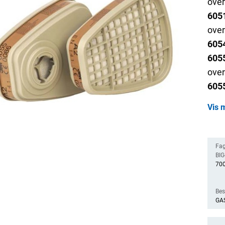
over
605
over
605
605
over
605
over
Vis m
605
uorg
605
Fag
samt
BIG-
70
607
over
Bes
609
GAS
og f