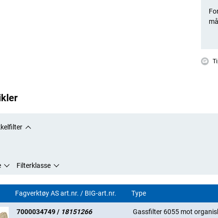
609
For
lavt
må
lave
6099
med 
Ti
gass
ikler
Godk
EN 1
EN 1
kelfilter
609
EN 3
e
Filterklasse
Fagverktøy AS art.nr. / BIG-art.nr.
Type
7000034749 /
18151266
Gassfilter 6055 mot organi