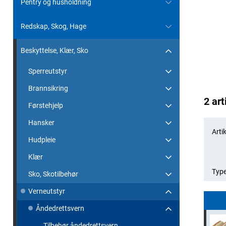
Pentry og husholdning
Redskap, Skog, Hage
Beskyttelse, Klær, Sko
Sperreutstyr
Brannsikring
2 art
Førstehjelp
Hansker
Artik
Hudpleie
Klær
Typ
Sko, Skotilbehør
Verneutstyr
Åndedrettsvern
Tilbehør åndedrettsvern