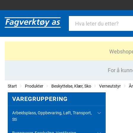
Webshopen 
For å kunn
Start
Produkter
Beskyttelse, Klær, Sko
Verneutstyr
Ån
VAREGRUPPERING
Arbeidsplass, Oppbevaring, Løft, Transport,
Sti