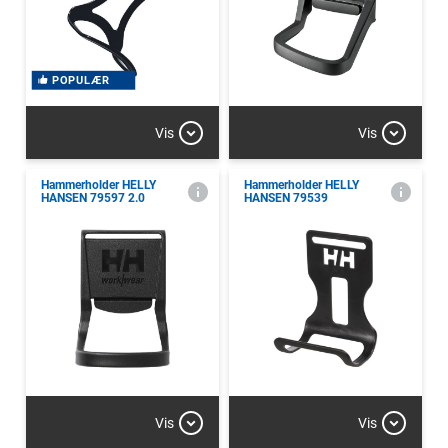
POPULÆR
Vis
Vis
Hammerholder HELLY
Hammerholder HELLY
HANSEN 79597 2.0
HANSEN 79539
Vis
Vis