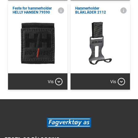
Feste for hammerholder
Hammerholder
HELLY HANSEN 79590
BLÅKLÄDER 2112
Vis
Vis