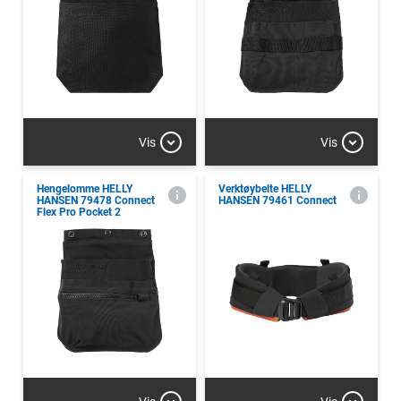
Vis
Vis
Hengelomme HELLY
Verktøybelte HELLY
HANSEN 79478 Connect
HANSEN 79461 Connect
Flex Pro Pocket 2