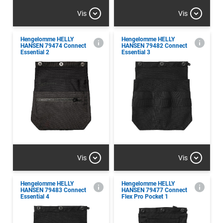
Vis
Vis
Hengelomme HELLY
Hengelomme HELLY
HANSEN 79474 Connect
HANSEN 79482 Connect
Essential 2
Essential 3
Vis
Vis
Hengelomme HELLY
Hengelomme HELLY
HANSEN 79483 Connect
HANSEN 79477 Connect
Essential 4
Flex Pro Pocket 1