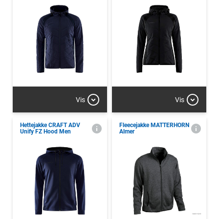
Vis
Vis
Hettejakke CRAFT ADV
Fleecejakke MATTERHORN
Unify FZ Hood Men
Almer