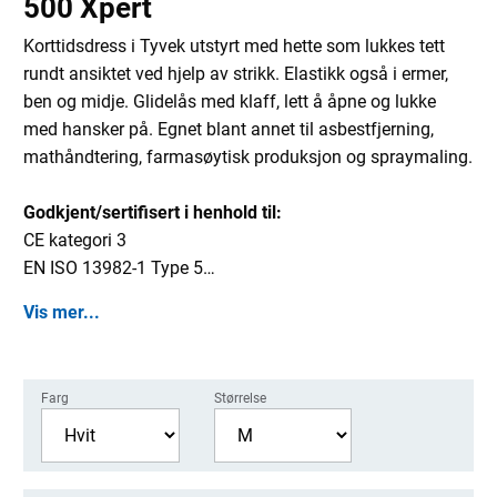
500 Xpert
Korttidsdress i Tyvek utstyrt med hette som lukkes tett
rundt ansiktet ved hjelp av strikk. Elastikk også i ermer,
ben og midje. Glidelås med klaff, lett å åpne og lukke
med hansker på. Egnet blant annet til asbestfjerning,
mathåndtering, farmasøytisk produksjon og spraymaling.
Godkjent/sertifisert i henhold til:
CE kategori 3
EN ISO 13982-1 Type 5
EN 13034 Type 6
Vis mer...
EN 14126 Type 5-B, Type 6-B
EN 1073-2
EN 1149-5
Farg
Størrelse