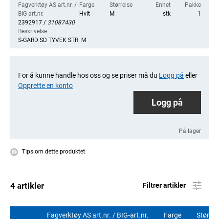
Fagverktøy AS art.nr. /
Farge
Størrelse
Enhet
Pakke
BIG-art.nr.
Hvit
M
stk
1
2392917 /
31087430
Beskrivelse
S-GARD SD TYVEK STR. M
For å kunne handle hos oss og se priser må du
Logg på
eller
Opprette en konto
Logg på
På lager
Tips om dette produktet
4 artikler
Filtrer artikler
Fagverktøy AS art.nr. / BIG-art.nr.
Farge
Størrel