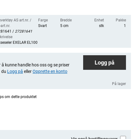
verktøy AS art.nr. /
Farge
Bredde
Enhet
Pakke
art.nr.
Svart
5 cm
stk
1
281641 /
27281641
krivelse
seseler EXELAR EL100
Logg på
 å kunne handle hos oss og se priser
 du
Logg på
eller
Opprette en konto
På lager
ps om dette produktet
Vis også bestillingsvarer