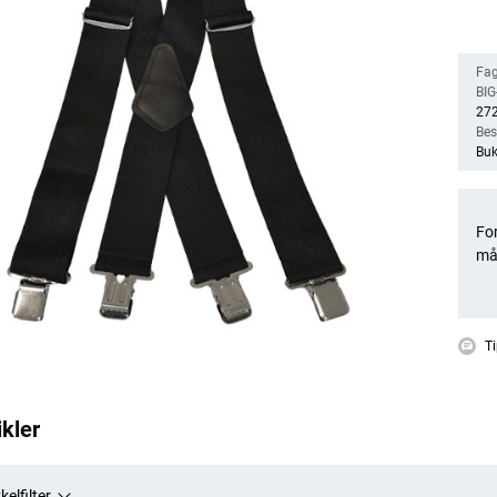
Fag
BIG-
27
Bes
Buk
For
må
Ti
ikler
kelfilter