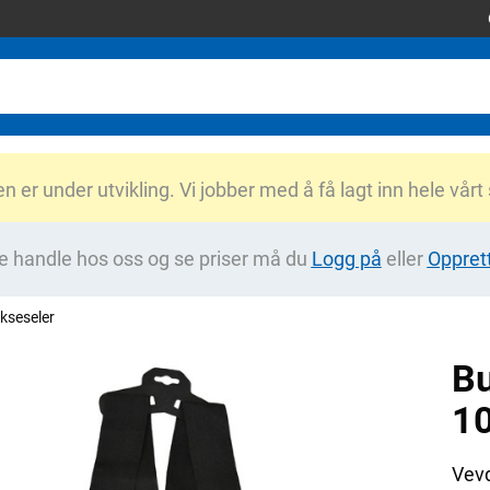
er under utvikling. Vi jobber med å få lagt inn hele vårt
e handle hos oss og se priser må du
Logg på
eller
Oppret
ukseseler
B
1
Vevd