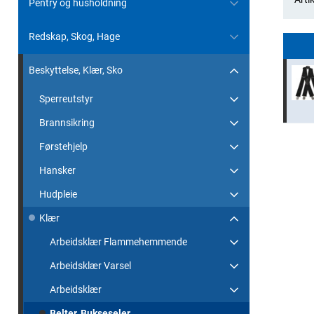
Pentry og husholdning
Redskap, Skog, Hage
Beskyttelse, Klær, Sko
Sperreutstyr
Brannsikring
Førstehjelp
Hansker
Hudpleie
Klær
Arbeidsklær Flammehemmende
Arbeidsklær Varsel
Arbeidsklær
Belter, Bukseseler