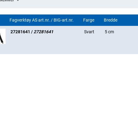
Fagverktøy AS art.nr. / BIG-art.nr.
Farge
Bredde
27281641 /
27281641
Svart
5 cm