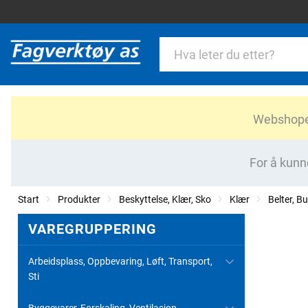
Webshopen 
For å kunn
Start
Produkter
Beskyttelse, Klær, Sko
Klær
Belter, B
VAREGRUPPERING
Arbeidsplass, Oppbevaring, Løft, Transport,
Sti