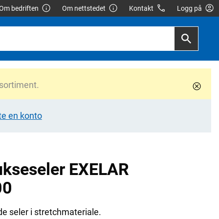
Om bedriften
Om nettstedet
Kontakt
Logg på
 sortiment.
te en konto
ukseseler EXELAR
00
e seler i stretchmateriale.