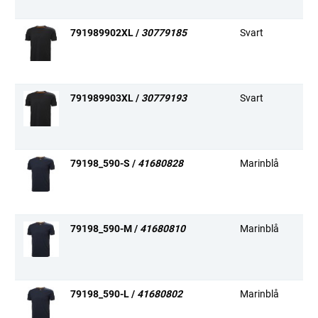
791989902XL /
30779185
Svart
2X
791989903XL /
30779193
Svart
3X
79198_590-S /
41680828
Marinblå
S
79198_590-M /
41680810
Marinblå
M
79198_590-L /
41680802
Marinblå
L