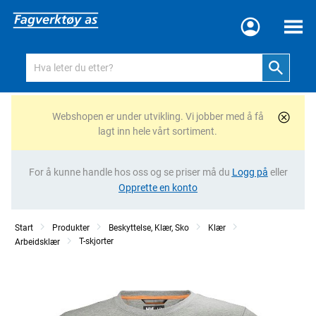
Meny
Webshopen er under utvikling. Vi jobber med å få
lagt inn hele vårt sortiment.
For å kunne handle hos oss og se priser må du
Logg på
eller
Opprette en konto
Start
Produkter
Beskyttelse, Klær, Sko
Klær
T-skjorter
Arbeidsklær