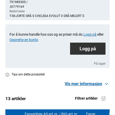
79198930S /
30779169
Beskrivelse
T-SKJORTE GRÅ S CHELSEA EVOLUT 0 GRÅ MELERT S
For å kunne handle hos oss og se priser må du
Logg på
eller
Opprette en konto
Logg på
På lager
Tips om dette produktet
Vis mer informasjon
13 artikler
Filtrer artikler
Fagverktøy AS art.nr. / BIG-art.nr.
Farge
Stø