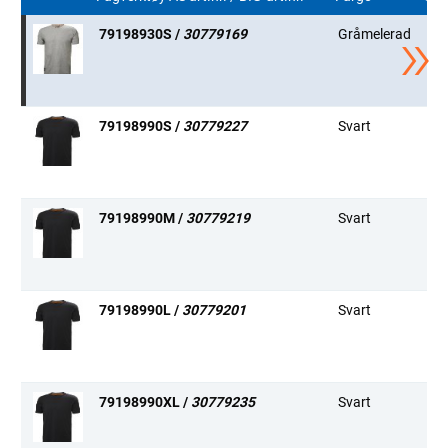
79198930S /
30779169
Gråmelerad
S
79198990S /
30779227
Svart
S
79198990M /
30779219
Svart
M
79198990L /
30779201
Svart
L
79198990XL /
30779235
Svart
XL