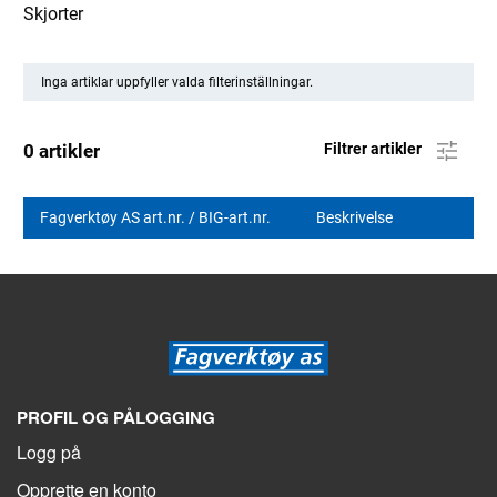
Skjorter
Inga artiklar uppfyller valda filterinställningar.
0 artikler
Filtrer artikler
Fagverktøy AS art.nr. / BIG-art.nr.
Beskrivelse
PROFIL OG PÅLOGGING
Logg på
Opprette en konto